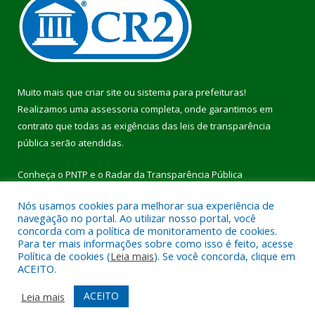
Muito mais que
criar site
ou
sistema para prefeituras
!
Realizamos uma
assessoria
completa, onde garantimos em
contrato que todas as exigências das
leis de transparência
pública
serão atendidas.
Conheça o
PNTP
e o
Radar da Transparência Pública
Nós usamos cookies para melhorar sua experiência de
navegação no portal. Ao utilizar nosso portal, você
concorda com a política de monitoramento de cookies.
Para ter mais informações sobre como isso é feito, acesse
Todos os direitos reservados a Prefeitura Municipal de Pau
Política de cookies (
Leia mais
). Se você concorda, clique em
D’Arco.
ACEITO.
Mapa do Site
Acessar Área Administrativa
ACEITO
Leia mais
Acessar Webmail