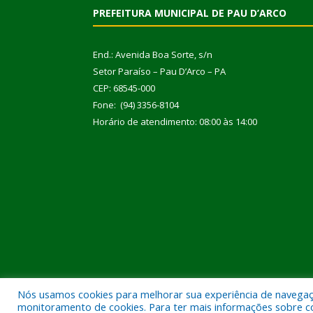
PREFEITURA MUNICIPAL DE PAU D’ARCO
End.: Avenida Boa Sorte, s/n
Setor Paraíso – Pau D’Arco – PA
CEP: 68545-000
Fone: (94) 3356-8104
Horário de atendimento: 08:00 às 14:00
Nós usamos cookies para melhorar sua experiência de navegação
Todos os direitos reservados a Prefeitura Municipal
monitoramento de cookies. Para ter mais informações sobre como