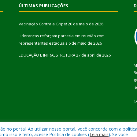
ÚLTIMAS PUBLICAÇÕES
D
Vacinação Contra a Gripe!
20 de maio de 2026
Lideranças reforçam parceria em reunião com
representantes estaduais
6 de maio de 2026
EDUCAÇÃO E INFRAESTRUTURA
27 de abril de 2026
M
R
g
l
C
 no portal. Ao utilizar nosso portal, você concorda com a polític
 de Pau D’Arco.
Mapa do Si
 isso é feito, acesse Política de cookies (
Leia mais
). Se você