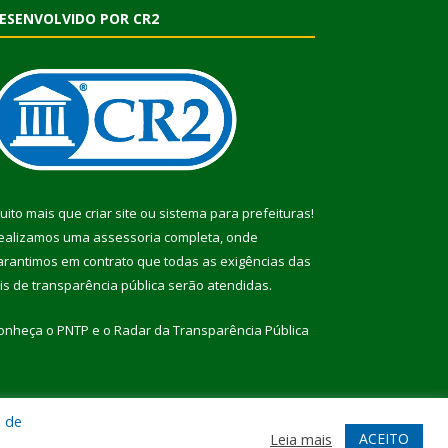
ESENVOLVIDO POR CR2
uito mais que
criar site
ou
sistema para prefeituras
!
ealizamos uma
assessoria
completa, onde
arantimos em contrato que todas as exigências das
eis de transparência pública
serão atendidas.
onheça o
PNTP
e o
Radar da Transparência Pública
a de
te
Acessar Área Administrativa
Acessar Webmail
ACEITO
Leia mais