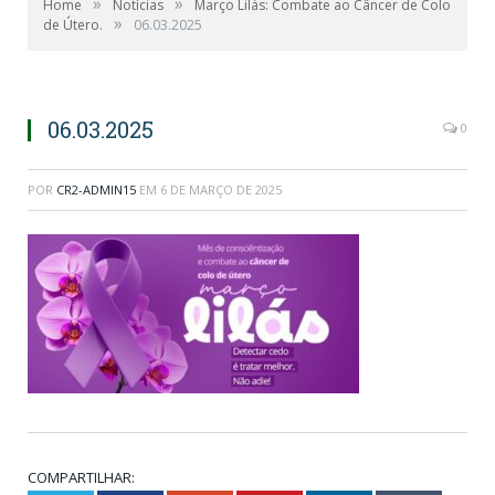
»
»
Home
Notícias
Março Lilás: Combate ao Câncer de Colo
»
de Útero.
06.03.2025
06.03.2025
0
POR
CR2-ADMIN15
EM
6 DE MARÇO DE 2025
COMPARTILHAR: