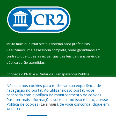
Muito mais que
criar site
ou
sistema para prefeituras
!
Realizamos uma
assessoria
completa, onde garantimos em
contrato que todas as exigências das
leis de transparência
pública
serão atendidas.
Conheça o
PNTP
e o
Radar da Transparência Pública
Nós usamos cookies para melhorar sua experiência de
navegação no portal. Ao utilizar nosso portal, você
concorda com a política de monitoramento de cookies.
Para ter mais informações sobre como isso é feito, acesse
Todos os direitos reservados a Prefeitura Municipal de Pau
Política de cookies (
Leia mais
). Se você concorda, clique em
D’Arco.
ACEITO.