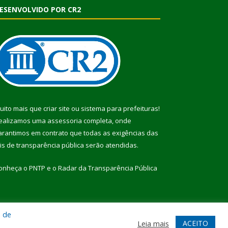
ESENVOLVIDO POR CR2
uito mais que
criar site
ou
sistema para prefeituras
!
ealizamos uma
assessoria
completa, onde
arantimos em contrato que todas as exigências das
eis de transparência pública
serão atendidas.
onheça o
PNTP
e o
Radar da Transparência Pública
a de
te
Acessar Área Administrativa
Acessar Webmail
ACEITO
Leia mais