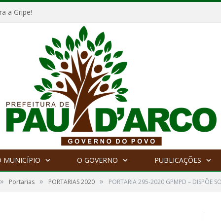
a a Gripe!
 MUNICÍPIO
O GOVERNO
PUBLICAÇÕES
»
»
»
Portarias
PORTARIAS 2020
PORTARIA 295-2020 GPMPD – DISPÕE SO