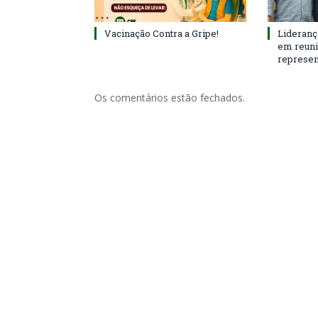
Vacinação Contra a Gripe!
Lideranç
em reun
represen
Os comentários estão fechados.