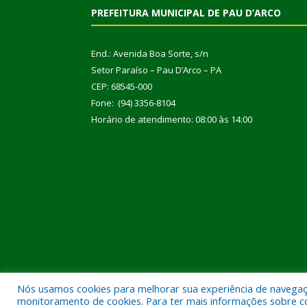
PREFEITURA MUNICIPAL DE PAU D’ARCO
End.: Avenida Boa Sorte, s/n
Setor Paraíso – Pau D’Arco – PA
CEP: 68545-000
Fone: (94) 3356-8104
Horário de atendimento: 08:00 às 14:00
Nós usamos cookies para melhorar sua experiência de navegação
Todos os direitos reservados a Prefeitura Municipal
monitoramento de cookies. Para ter mais informações sobre como