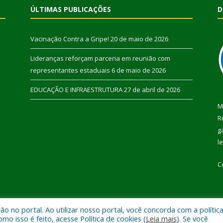
ÚLTIMAS PUBLICAÇÕES
D
Vacinação Contra a Gripe!
20 de maio de 2026
Lideranças reforçam parceria em reunião com
representantes estaduais
6 de maio de 2026
EDUCAÇÃO E INFRAESTRUTURA
27 de abril de 2026
M
R
g
l
C
 no portal. Ao utilizar nosso portal, você concorda com a polític
 de Pau D’Arco.
Mapa do Si
 isso é feito, acesse Política de cookies (
Leia mais
). Se você