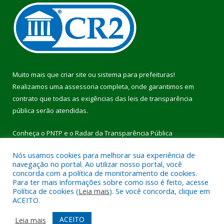
Muito mais que
criar site
ou
sistema para prefeituras
!
Realizamos uma
assessoria
completa, onde garantimos em
contrato que todas as exigências das
leis de transparência
pública
serão atendidas.
Conheça o
PNTP
e o
Radar da Transparência Pública
Nós usamos cookies para melhorar sua experiência de
navegação no portal. Ao utilizar nosso portal, você
concorda com a política de monitoramento de cookies.
Para ter mais informações sobre como isso é feito, acesse
Todos os direitos reservados a Prefeitura Municipal de Pau
Política de cookies (
Leia mais
). Se você concorda, clique em
D’Arco.
ACEITO.
Mapa do Site
Acessar Área Administrativa
ACEITO
Leia mais