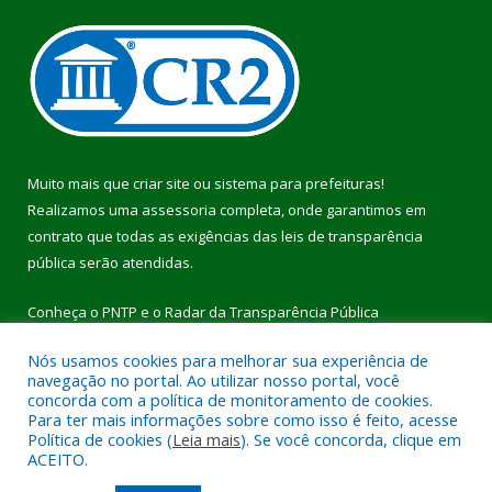
Muito mais que
criar site
ou
sistema para prefeituras
!
Realizamos uma
assessoria
completa, onde garantimos em
contrato que todas as exigências das
leis de transparência
pública
serão atendidas.
Conheça o
PNTP
e o
Radar da Transparência Pública
Nós usamos cookies para melhorar sua experiência de
navegação no portal. Ao utilizar nosso portal, você
concorda com a política de monitoramento de cookies.
Para ter mais informações sobre como isso é feito, acesse
Todos os direitos reservados a Prefeitura Municipal de Pau
Política de cookies (
Leia mais
). Se você concorda, clique em
D’Arco.
ACEITO.