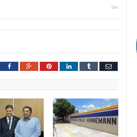
0
tter
Facebook
Google+
Pinterest
LinkedIn
Tumblr
Email