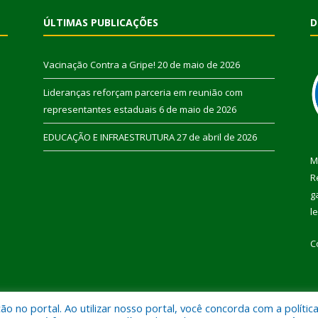
ÚLTIMAS PUBLICAÇÕES
D
Vacinação Contra a Gripe!
20 de maio de 2026
Lideranças reforçam parceria em reunião com
representantes estaduais
6 de maio de 2026
EDUCAÇÃO E INFRAESTRUTURA
27 de abril de 2026
M
R
g
l
C
 no portal. Ao utilizar nosso portal, você concorda com a polític