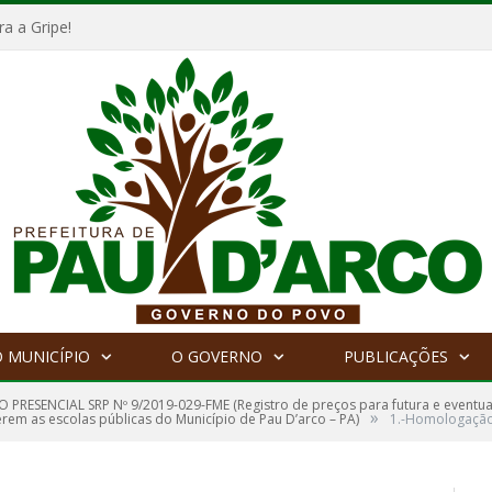
a a Gripe!
 MUNICÍPIO
O GOVERNO
PUBLICAÇÕES
 PRESENCIAL SRP Nº 9/2019-029-FME (Registro de preços para futura e eventu
»
rem as escolas públicas do Município de Pau D’arco – PA)
1.-Homologaçã