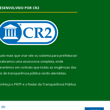
ESENVOLVIDO POR CR2
uito mais que
criar site
ou
sistema para prefeituras
!
ealizamos uma
assessoria
completa, onde
arantimos em contrato que todas as exigências das
eis de transparência pública
serão atendidas.
onheça o
PNTP
e o
Radar da Transparência Pública
a de