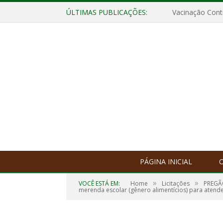
ÚLTIMAS PUBLICAÇÕES:
Vacinação Contr
PÁGINA INICIAL
O
»
»
VOCÊ ESTÁ EM:
Home
Licitações
PREGÃO
merenda escolar (gênero alimentícios) para atende