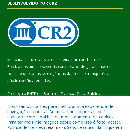
DESENVOLVIDO POR CR2
Muito mais que
criar site
ou
sistema para prefeituras
!
Realizamos uma
assessoria
completa, onde garantimos em
contrato que todas as exigências das
leis de transparência
pública
serão atendidas.
Conheça o
PNTP
e o
Radar da Transparência Pública
Nós usamos cookies para melhorar sua experiência de
navegação no portal. Ao utilizar nosso portal, você
concorda com a política de monitoramento de cookies.
Para ter mais informações sobre como isso é feito, acesse
Todos os direitos reservados a Prefeitura Municipal de Pau
Política de cookies (
Leia mais
). Se você concorda, clique em
D’Arco.