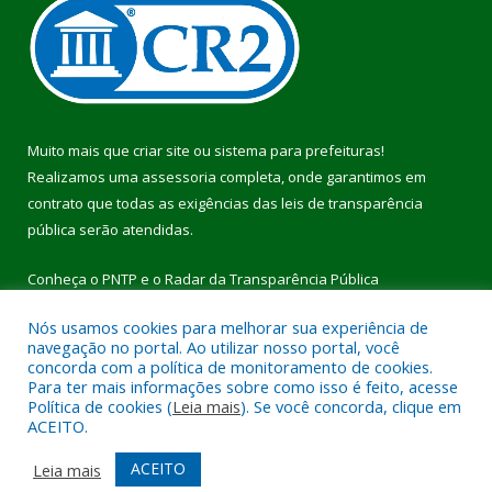
Muito mais que
criar site
ou
sistema para prefeituras
!
Realizamos uma
assessoria
completa, onde garantimos em
contrato que todas as exigências das
leis de transparência
pública
serão atendidas.
Conheça o
PNTP
e o
Radar da Transparência Pública
Nós usamos cookies para melhorar sua experiência de
navegação no portal. Ao utilizar nosso portal, você
concorda com a política de monitoramento de cookies.
Para ter mais informações sobre como isso é feito, acesse
Todos os direitos reservados a Prefeitura Municipal de Pau
Política de cookies (
Leia mais
). Se você concorda, clique em
D’Arco.
ACEITO.
Mapa do Site
Acessar Área Administrativa
ACEITO
Leia mais
Acessar Webmail