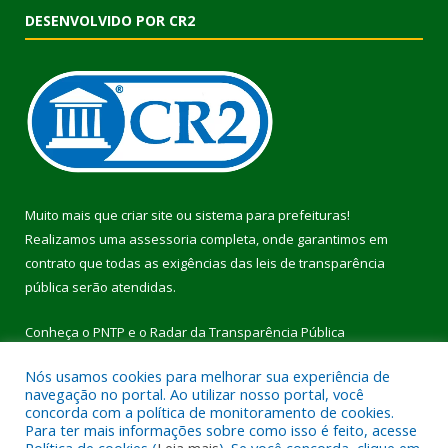
DESENVOLVIDO POR CR2
Muito mais que
criar site
ou
sistema para prefeituras
!
Realizamos uma
assessoria
completa, onde garantimos em
contrato que todas as exigências das
leis de transparência
pública
serão atendidas.
Conheça o
PNTP
e o
Radar da Transparência Pública
Nós usamos cookies para melhorar sua experiência de
navegação no portal. Ao utilizar nosso portal, você
concorda com a política de monitoramento de cookies.
Para ter mais informações sobre como isso é feito, acesse
Todos os direitos reservados a Prefeitura Municipal de Pau