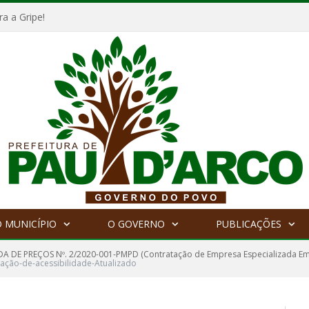
a a Gripe!
 MUNICÍPIO
O GOVERNO
PUBLICAÇÕES
 DE PREÇOS Nº. 2/2020-001-PMPD (Contratação de Empresa Especializada Em
cação-de-acessibilidade-Atualizado