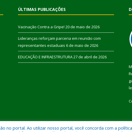
ÚLTIMAS PUBLICAÇÕES
D
Vacinação Contra a Gripe!
20 de maio de 2026
Lideranças reforçam parceria em reunião com
representantes estaduais
6 de maio de 2026
EDUCAÇÃO E INFRAESTRUTURA
27 de abril de 2026
M
R
g
l
C
 no portal. Ao utilizar nosso portal, você concorda com a polític