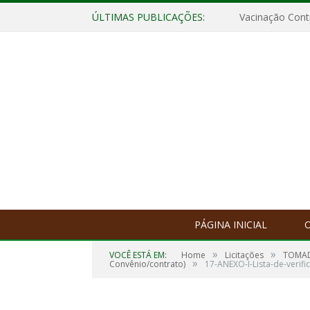
ÚLTIMAS PUBLICAÇÕES:
Vacinação Contr
PÁGINA INICIAL
O
»
»
VOCÊ ESTÁ EM:
Home
Licitações
TOMADA
»
Convênio/contrato)
17-ANEXO-I-Lista-de-verifi