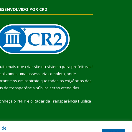
ESENVOLVIDO POR CR2
uito mais que
criar site
ou
sistema para prefeituras
!
ealizamos uma
assessoria
completa, onde
arantimos em contrato que todas as exigências das
eis de transparência pública
serão atendidas.
onheça o
PNTP
e o
Radar da Transparência Pública
a de