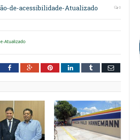
ão-de-acessibilidade-Atualizado
0
de-Atualizado
tter
Facebook
Google+
Pinterest
LinkedIn
Tumblr
Email