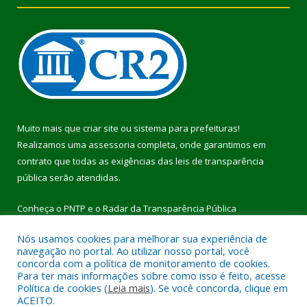
Muito mais que
criar site
ou
sistema para prefeituras
!
Realizamos uma
assessoria
completa, onde garantimos em
contrato que todas as exigências das
leis de transparência
pública
serão atendidas.
Conheça o
PNTP
e o
Radar da Transparência Pública
Nós usamos cookies para melhorar sua experiência de
navegação no portal. Ao utilizar nosso portal, você
concorda com a política de monitoramento de cookies.
Para ter mais informações sobre como isso é feito, acesse
Todos os direitos reservados a Prefeitura Municipal de Pau
Política de cookies (
Leia mais
). Se você concorda, clique em
D’Arco.
ACEITO.