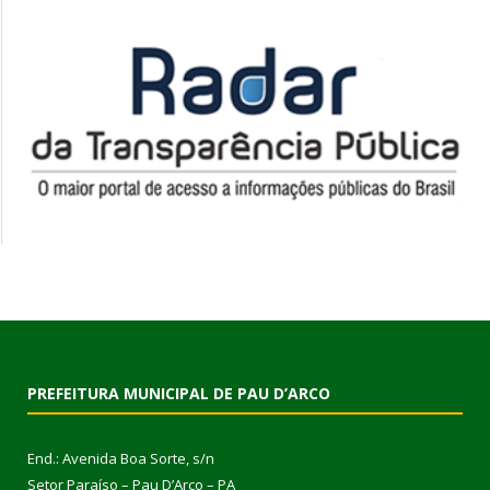
PREFEITURA MUNICIPAL DE PAU D’ARCO
End.: Avenida Boa Sorte, s/n
Setor Paraíso – Pau D’Arco – PA