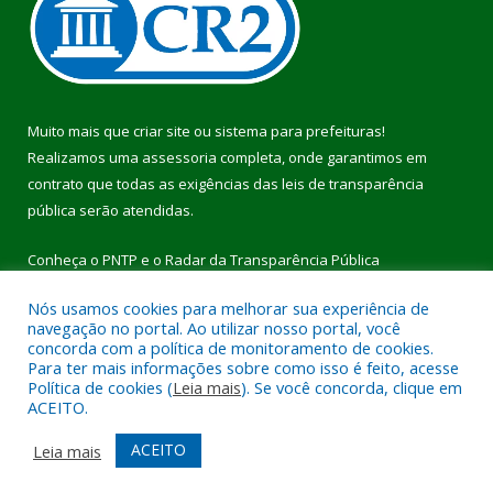
Muito mais que
criar site
ou
sistema para prefeituras
!
Realizamos uma
assessoria
completa, onde garantimos em
contrato que todas as exigências das
leis de transparência
pública
serão atendidas.
Conheça o
PNTP
e o
Radar da Transparência Pública
Nós usamos cookies para melhorar sua experiência de
navegação no portal. Ao utilizar nosso portal, você
concorda com a política de monitoramento de cookies.
Para ter mais informações sobre como isso é feito, acesse
Todos os direitos reservados a Prefeitura Municipal de Pau
Política de cookies (
Leia mais
). Se você concorda, clique em
D’Arco.
ACEITO.
Mapa do Site
Acessar Área Administrativa
ACEITO
Leia mais
Acessar Webmail