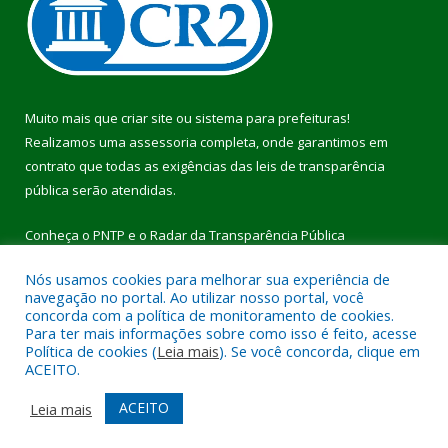
Muito mais que
criar site
ou
sistema para prefeituras
!
Realizamos uma
assessoria
completa, onde garantimos em
contrato que todas as exigências das
leis de transparência
pública
serão atendidas.
Conheça o
PNTP
e o
Radar da Transparência Pública
Nós usamos cookies para melhorar sua experiência de
navegação no portal. Ao utilizar nosso portal, você
concorda com a política de monitoramento de cookies.
Para ter mais informações sobre como isso é feito, acesse
Todos os direitos reservados a Prefeitura Municipal de Pau
Política de cookies (
Leia mais
). Se você concorda, clique em
D’Arco.
ACEITO.
Mapa do Site
Acessar Área Administrativa
ACEITO
Leia mais
Acessar Webmail