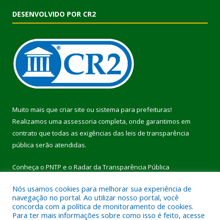
DESENVOLVIDO POR CR2
Muito mais que
criar site
ou
sistema para prefeituras
!
Realizamos uma
assessoria
completa, onde garantimos em
contrato que todas as exigências das
leis de transparência
pública
serão atendidas.
Conheça o
PNTP
e o
Radar da Transparência Pública
Nós usamos cookies para melhorar sua experiência de
navegação no portal. Ao utilizar nosso portal, você
concorda com a política de monitoramento de cookies.
Para ter mais informações sobre como isso é feito, acesse
Todos os direitos reservados a Prefeitura Municipal de Pau