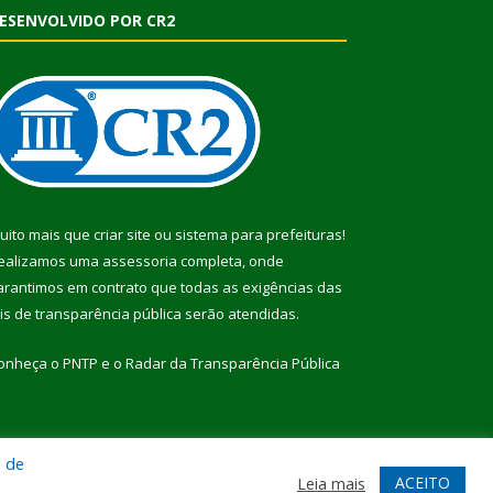
ESENVOLVIDO POR CR2
uito mais que
criar site
ou
sistema para prefeituras
!
ealizamos uma
assessoria
completa, onde
arantimos em contrato que todas as exigências das
eis de transparência pública
serão atendidas.
onheça o
PNTP
e o
Radar da Transparência Pública
a de
te
Acessar Área Administrativa
Acessar Webmail
ACEITO
Leia mais