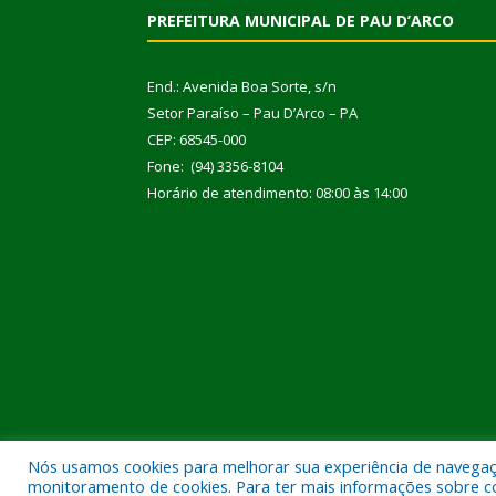
PREFEITURA MUNICIPAL DE PAU D’ARCO
End.: Avenida Boa Sorte, s/n
Setor Paraíso – Pau D’Arco – PA
CEP: 68545-000
Fone: (94) 3356-8104
Horário de atendimento: 08:00 às 14:00
Nós usamos cookies para melhorar sua experiência de navegação
Todos os direitos reservados a Prefeitura Municipal
monitoramento de cookies. Para ter mais informações sobre como