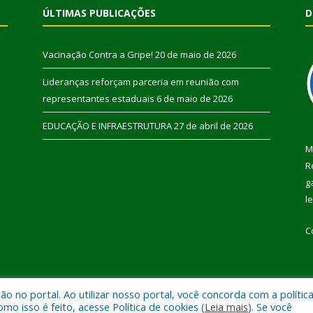
ÚLTIMAS PUBLICAÇÕES
D
Vacinação Contra a Gripe!
20 de maio de 2026
Lideranças reforçam parceria em reunião com
representantes estaduais
6 de maio de 2026
EDUCAÇÃO E INFRAESTRUTURA
27 de abril de 2026
M
R
g
l
C
 no portal. Ao utilizar nosso portal, você concorda com a polític
 de Pau D’Arco.
Mapa do Si
 isso é feito, acesse Política de cookies (
Leia mais
). Se você