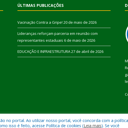
ÚLTIMAS PUBLICAÇÕES
D
Vacinação Contra a Gripe!
20 de maio de 2026
Lideranças reforçam parceria em reunião com
representantes estaduais
6 de maio de 2026
EDUCAÇÃO E INFRAESTRUTURA
27 de abril de 2026
M
R
g
l
C
 no portal. Ao utilizar nosso portal, você concorda com a polític
 de Pau D’Arco.
Mapa do Si
 isso é feito, acesse Política de cookies (
Leia mais
). Se você