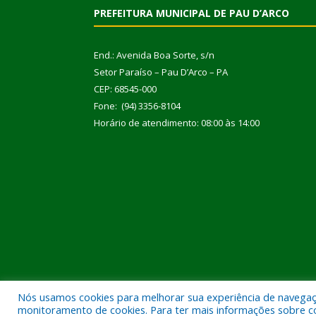
PREFEITURA MUNICIPAL DE PAU D’ARCO
End.: Avenida Boa Sorte, s/n
Setor Paraíso – Pau D’Arco – PA
CEP: 68545-000
Fone: (94) 3356-8104
Horário de atendimento: 08:00 às 14:00
Nós usamos cookies para melhorar sua experiência de navegação
Todos os direitos reservados a Prefeitura Municipal
monitoramento de cookies. Para ter mais informações sobre como