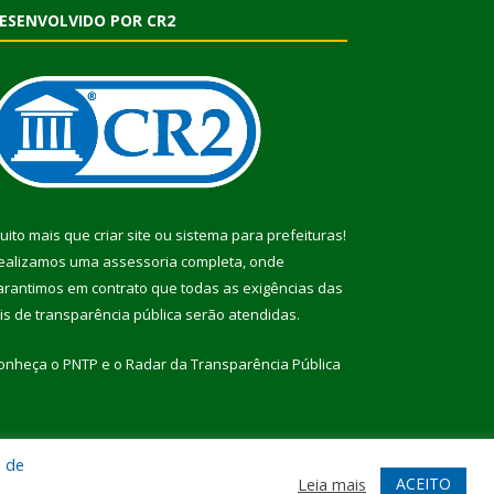
ESENVOLVIDO POR CR2
uito mais que
criar site
ou
sistema para prefeituras
!
ealizamos uma
assessoria
completa, onde
arantimos em contrato que todas as exigências das
eis de transparência pública
serão atendidas.
onheça o
PNTP
e o
Radar da Transparência Pública
a de
te
Acessar Área Administrativa
Acessar Webmail
ACEITO
Leia mais