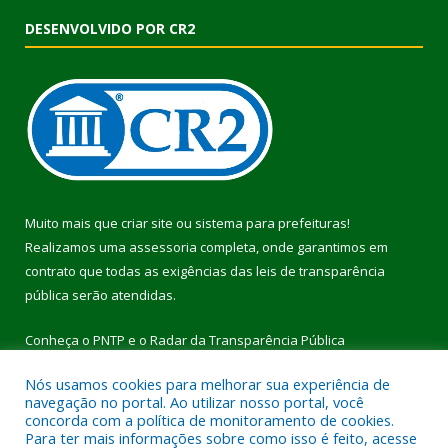
DESENVOLVIDO POR CR2
Muito mais que
criar site
ou
sistema para prefeituras
!
Realizamos uma
assessoria
completa, onde garantimos em
contrato que todas as exigências das
leis de transparência
pública
serão atendidas.
Conheça o
PNTP
e o
Radar da Transparência Pública
Nós usamos cookies para melhorar sua experiência de
navegação no portal. Ao utilizar nosso portal, você
concorda com a política de monitoramento de cookies.
Para ter mais informações sobre como isso é feito, acesse
Todos os direitos reservados a Prefeitura Municipal de Pau