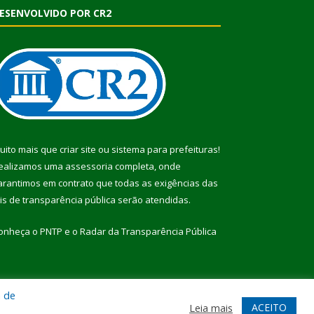
ESENVOLVIDO POR CR2
uito mais que
criar site
ou
sistema para prefeituras
!
ealizamos uma
assessoria
completa, onde
arantimos em contrato que todas as exigências das
eis de transparência pública
serão atendidas.
onheça o
PNTP
e o
Radar da Transparência Pública
a de
te
Acessar Área Administrativa
Acessar Webmail
ACEITO
Leia mais