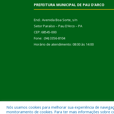
PREFEITURA MUNICIPAL DE PAU D’ARCO
End.: Avenida Boa Sorte, s/n
Setor Paraíso – Pau D’Arco – PA
CEP: 68545-000
Fone: (94) 3356-8104
Horário de atendimento: 08:00 às 14:00
Nós usamos cookies para melhorar sua experiência de navegação
Todos os direitos reservados a Prefeitura Municipal
monitoramento de cookies. Para ter mais informações sobre como