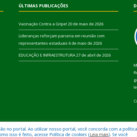
ÚLTIMAS PUBLICAÇÕES
D
Vacinação Contra a Gripe!
20 de maio de 2026
Lideranças reforçam parceria em reunião com
representantes estaduais
6 de maio de 2026
EDUCAÇÃO E INFRAESTRUTURA
27 de abril de 2026
M
R
g
l
C
 no portal. Ao utilizar nosso portal, você concorda com a polític
 de Pau D’Arco.
Mapa do Si
 isso é feito, acesse Política de cookies (
Leia mais
). Se você