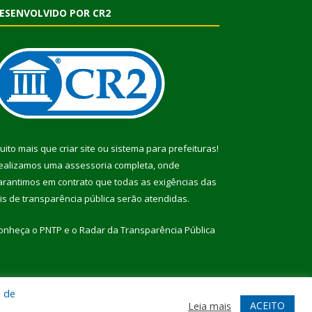
ESENVOLVIDO POR CR2
uito mais que
criar site
ou
sistema para prefeituras
!
ealizamos uma
assessoria
completa, onde
arantimos em contrato que todas as exigências das
eis de transparência pública
serão atendidas.
onheça o
PNTP
e o
Radar da Transparência Pública
a de
te
Acessar Área Administrativa
Acessar Webmail
ACEITO
Leia mais