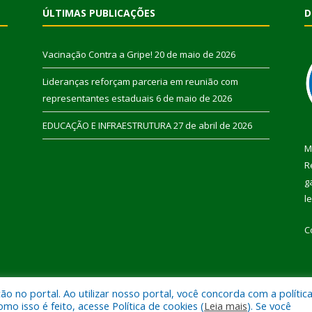
ÚLTIMAS PUBLICAÇÕES
D
Vacinação Contra a Gripe!
20 de maio de 2026
Lideranças reforçam parceria em reunião com
representantes estaduais
6 de maio de 2026
EDUCAÇÃO E INFRAESTRUTURA
27 de abril de 2026
M
R
g
l
C
 no portal. Ao utilizar nosso portal, você concorda com a polític
 de Pau D’Arco.
Mapa do Si
 isso é feito, acesse Política de cookies (
Leia mais
). Se você