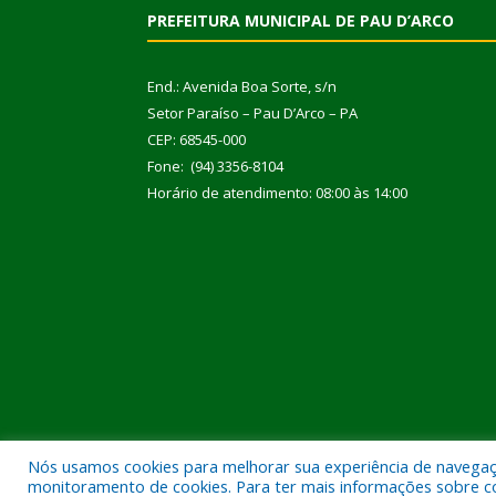
PREFEITURA MUNICIPAL DE PAU D’ARCO
End.: Avenida Boa Sorte, s/n
Setor Paraíso – Pau D’Arco – PA
CEP: 68545-000
Fone: (94) 3356-8104
Horário de atendimento: 08:00 às 14:00
Nós usamos cookies para melhorar sua experiência de navegação
Todos os direitos reservados a Prefeitura Municipal
monitoramento de cookies. Para ter mais informações sobre como