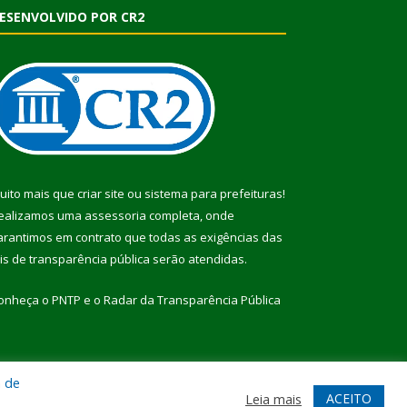
ESENVOLVIDO POR CR2
uito mais que
criar site
ou
sistema para prefeituras
!
ealizamos uma
assessoria
completa, onde
arantimos em contrato que todas as exigências das
eis de transparência pública
serão atendidas.
onheça o
PNTP
e o
Radar da Transparência Pública
a de
te
Acessar Área Administrativa
Acessar Webmail
ACEITO
Leia mais