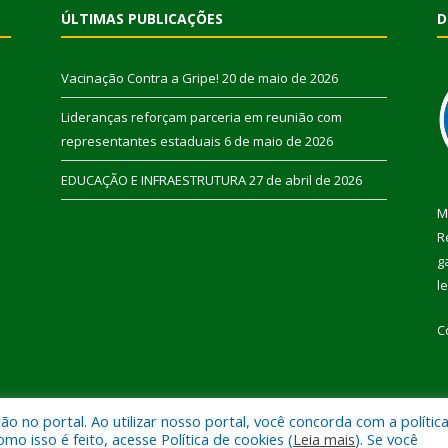
ÚLTIMAS PUBLICAÇÕES
D
Vacinação Contra a Gripe!
20 de maio de 2026
Lideranças reforçam parceria em reunião com
representantes estaduais
6 de maio de 2026
EDUCAÇÃO E INFRAESTRUTURA
27 de abril de 2026
M
R
g
l
C
 no portal. Ao utilizar nosso portal, você concorda com a polític
 de Pau D’Arco.
Mapa do Si
 isso é feito, acesse Política de cookies (
Leia mais
). Se você