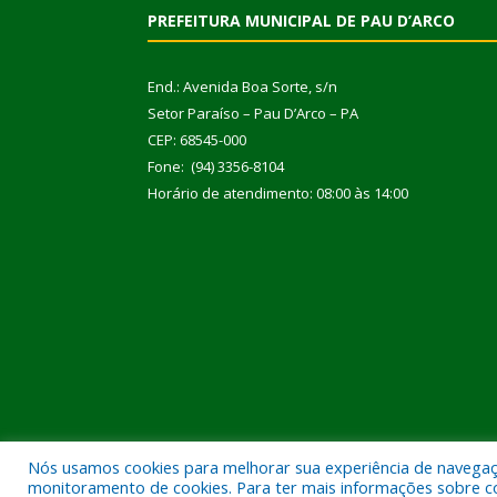
PREFEITURA MUNICIPAL DE PAU D’ARCO
End.: Avenida Boa Sorte, s/n
Setor Paraíso – Pau D’Arco – PA
CEP: 68545-000
Fone: (94) 3356-8104
Horário de atendimento: 08:00 às 14:00
Nós usamos cookies para melhorar sua experiência de navegação
Todos os direitos reservados a Prefeitura Municipal
monitoramento de cookies. Para ter mais informações sobre como