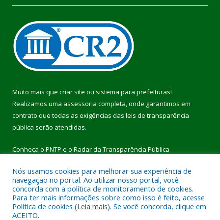
Muito mais que
criar site
ou
sistema para prefeituras
!
Realizamos uma
assessoria
completa, onde garantimos em
contrato que todas as exigências das
leis de transparência
pública
serão atendidas.
Conheça o
PNTP
e o
Radar da Transparência Pública
Nós usamos cookies para melhorar sua experiência de
navegação no portal. Ao utilizar nosso portal, você
concorda com a política de monitoramento de cookies.
Para ter mais informações sobre como isso é feito, acesse
Todos os direitos reservados a Prefeitura Municipal de Pau
Política de cookies (
Leia mais
). Se você concorda, clique em
D’Arco.
ACEITO.