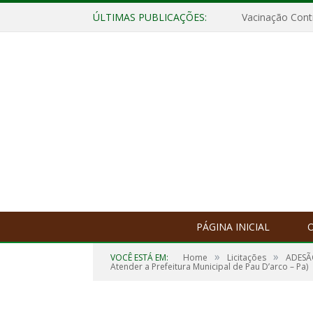
ÚLTIMAS PUBLICAÇÕES:
Vacinação Contr
PÁGINA INICIAL
O
»
»
VOCÊ ESTÁ EM:
Home
Licitações
ADESÃO
Atender a Prefeitura Municipal de Pau D’arco – Pa)