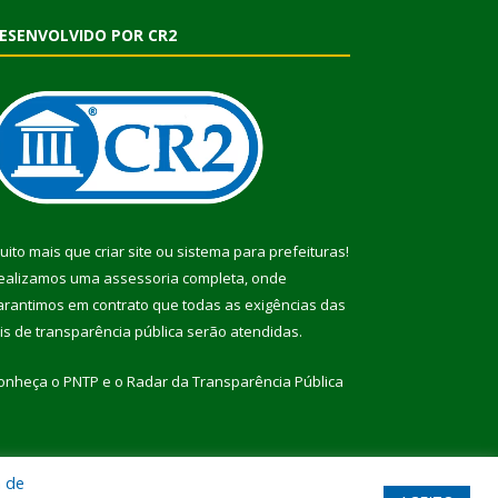
ESENVOLVIDO POR CR2
uito mais que
criar site
ou
sistema para prefeituras
!
ealizamos uma
assessoria
completa, onde
arantimos em contrato que todas as exigências das
eis de transparência pública
serão atendidas.
onheça o
PNTP
e o
Radar da Transparência Pública
a de