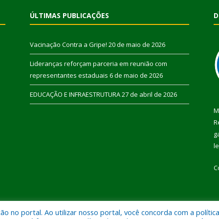
ÚLTIMAS PUBLICAÇÕES
D
Vacinação Contra a Gripe!
20 de maio de 2026
Lideranças reforçam parceria em reunião com
representantes estaduais
6 de maio de 2026
EDUCAÇÃO E INFRAESTRUTURA
27 de abril de 2026
M
R
g
l
C
 no portal. Ao utilizar nosso portal, você concorda com a polític