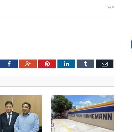
0
tter
Facebook
Google+
Pinterest
LinkedIn
Tumblr
Email