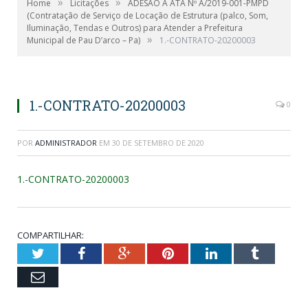
»
»
Home
Licitações
ADESÃO A ATA Nº A/2019-001-PMPD
(Contratação de Serviço de Locação de Estrutura (palco, Som,
Iluminação, Tendas e Outros) para Atender a Prefeitura
»
Municipal de Pau D’arco – Pa)
1.-CONTRATO-20200003
1.-CONTRATO-20200003
0
POR
ADMINISTRADOR
EM
30 DE SETEMBRO DE 2020
1.-CONTRATO-20200003
COMPARTILHAR:
Twitter
Facebook
Google+
Pinterest
LinkedIn
Tumblr
Email