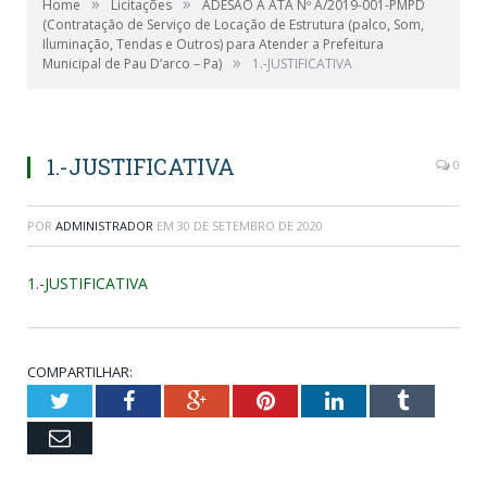
»
»
Home
Licitações
ADESÃO A ATA Nº A/2019-001-PMPD
(Contratação de Serviço de Locação de Estrutura (palco, Som,
Iluminação, Tendas e Outros) para Atender a Prefeitura
»
Municipal de Pau D’arco – Pa)
1.-JUSTIFICATIVA
1.-JUSTIFICATIVA
0
POR
ADMINISTRADOR
EM
30 DE SETEMBRO DE 2020
1.-JUSTIFICATIVA
COMPARTILHAR:
Twitter
Facebook
Google+
Pinterest
LinkedIn
Tumblr
Email