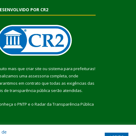
ESENVOLVIDO POR CR2
uito mais que
criar site
ou
sistema para prefeituras
!
ealizamos uma
assessoria
completa, onde
arantimos em contrato que todas as exigências das
eis de transparência pública
serão atendidas.
onheça o
PNTP
e o
Radar da Transparência Pública
a de