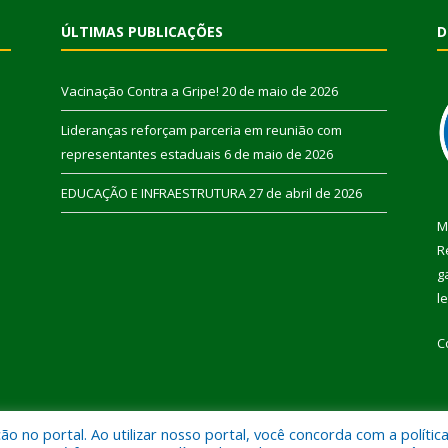
ÚLTIMAS PUBLICAÇÕES
D
Vacinação Contra a Gripe!
20 de maio de 2026
Lideranças reforçam parceria em reunião com
representantes estaduais
6 de maio de 2026
EDUCAÇÃO E INFRAESTRUTURA
27 de abril de 2026
M
R
g
l
C
 no portal. Ao utilizar nosso portal, você concorda com a polític