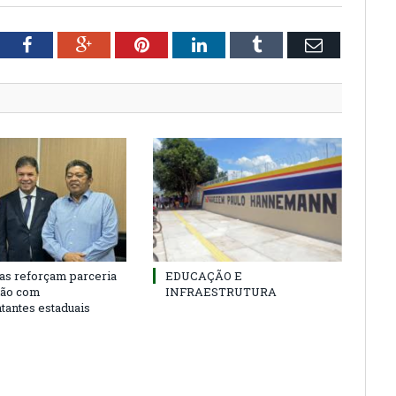
tter
Facebook
Google+
Pinterest
LinkedIn
Tumblr
Email
as reforçam parceria
EDUCAÇÃO E
ião com
INFRAESTRUTURA
tantes estaduais