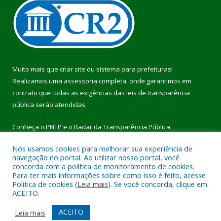
Muito mais que
criar site
ou
sistema para prefeituras
!
Realizamos uma
assessoria
completa, onde garantimos em
contrato que todas as exigências das
leis de transparência
pública
serão atendidas.
Conheça o
PNTP
e o
Radar da Transparência Pública
Nós usamos cookies para melhorar sua experiência de
navegação no portal. Ao utilizar nosso portal, você
concorda com a política de monitoramento de cookies.
Para ter mais informações sobre como isso é feito, acesse
Todos os direitos reservados a Prefeitura Municipal de Pau
Política de cookies (
Leia mais
). Se você concorda, clique em
D’Arco.
ACEITO.
Mapa do Site
Acessar Área Administrativa
ACEITO
Leia mais
Acessar Webmail