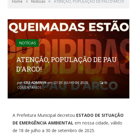
»
»
Home
Notícias
ATENÇÃO, POPULAÇÃO DE PAU D’ARCO!
NOTÍCIAS
ATENÇÃO, POPULAÇÃO DE PAU
D’ARCO!
por
CR2-ADMIN19
em
23 DE JULHO DE 2025
0
COMENTÁRIOS
A Prefeitura Municipal decretou
ESTADO DE SITUAÇÃO
DE EMERGÊNCIA AMBIENTAL
em nossa cidade, válido
de 18 de julho a 30 de setembro de 2025.