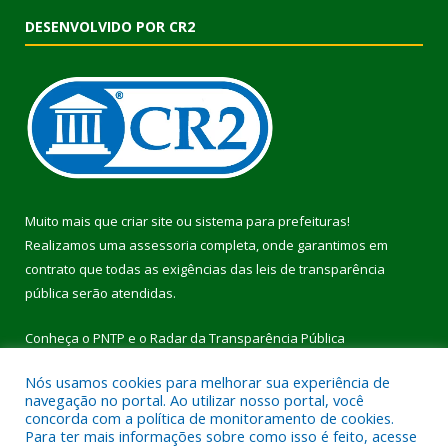
DESENVOLVIDO POR CR2
Muito mais que
criar site
ou
sistema para prefeituras
!
Realizamos uma
assessoria
completa, onde garantimos em
contrato que todas as exigências das
leis de transparência
pública
serão atendidas.
Conheça o
PNTP
e o
Radar da Transparência Pública
Nós usamos cookies para melhorar sua experiência de
navegação no portal. Ao utilizar nosso portal, você
concorda com a política de monitoramento de cookies.
Para ter mais informações sobre como isso é feito, acesse
Todos os direitos reservados a Prefeitura Municipal de Pau