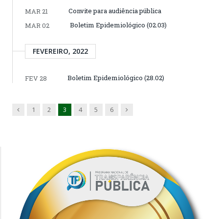
Convite para audiência pública
MAR 21
Boletim Epidemiológico (02.03)
MAR 02
FEVEREIRO, 2022
Boletim Epidemiológico (28.02)
FEV 28
Previous
Next
1
2
3
4
5
6