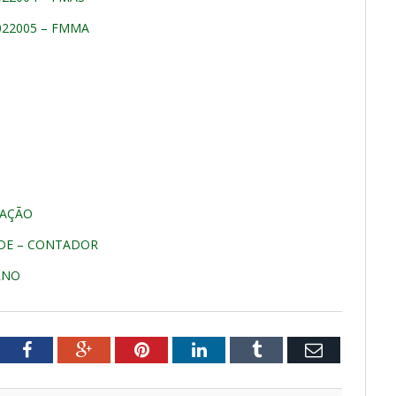
022005 – FMMA
TAÇÃO
ADE – CONTADOR
RNO
tter
Facebook
Google+
Pinterest
LinkedIn
Tumblr
Email