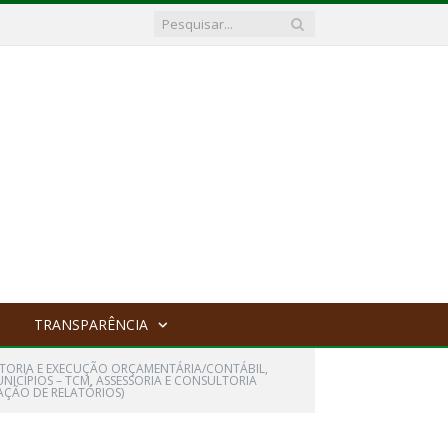
TRANSPARÊNCIA
ULTORIA E EXECUÇÃO ORÇAMENTÁRIA/CONTÁBIL,
NICÍPIOS – TCM, ASSESSORIA E CONSULTORIA
AÇÃO DE RELATÓRIOS)