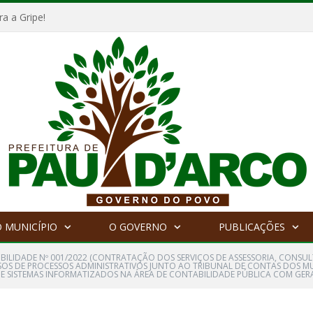
a a Gripe!
 MUNICÍPIO
O GOVERNO
PUBLICAÇÕES
GIBILIDADE Nº 001/2022 (CONTRATAÇÃO DOS SERVIÇOS DE ASSESSORIA, CONS
RSOS DE PROCESSOS ADMINISTRATIVOS JUNTO AO TRIBUNAL DE CONTAS DOS MU
DE SISTEMAS INFORMATIZADOS NA ÁREA DE CONTABILIDADE PÚBLICA COM GER