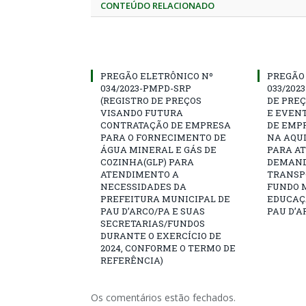
CONTEÚDO RELACIONADO
PREGÃO ELETRÔNICO Nº
PREGÃO
034/2023-PMPD-SRP
033/202
(REGISTRO DE PREÇOS
DE PRE
VISANDO FUTURA
E EVEN
CONTRATAÇÃO DE EMPRESA
DE EMP
PARA O FORNECIMENTO DE
NA AQUI
ÁGUA MINERAL E GÁS DE
PARA A
COZINHA(GLP) PARA
DEMAND
ATENDIMENTO A
TRANSP
NECESSIDADES DA
FUNDO 
PREFEITURA MUNICIPAL DE
EDUCAÇ
PAU D’ARCO/PA E SUAS
PAU D’A
SECRETARIAS/FUNDOS
DURANTE O EXERCÍCIO DE
2024, CONFORME O TERMO DE
REFERÊNCIA)
Os comentários estão fechados.