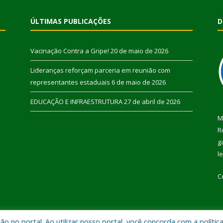
ÚLTIMAS PUBLICAÇÕES
D
Vacinação Contra a Gripe!
20 de maio de 2026
Lideranças reforçam parceria em reunião com
representantes estaduais
6 de maio de 2026
EDUCAÇÃO E INFRAESTRUTURA
27 de abril de 2026
M
R
g
l
C
 no portal. Ao utilizar nosso portal, você concorda com a polític