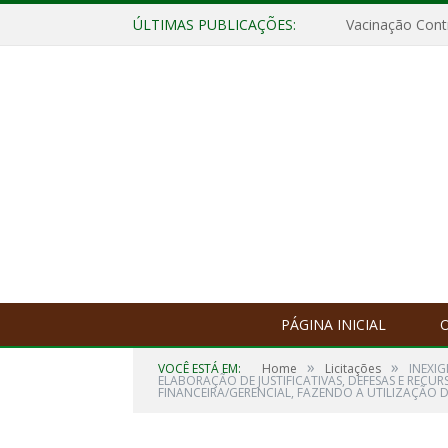
ÚLTIMAS PUBLICAÇÕES:
Vacinação Contr
PÁGINA INICIAL
O
»
»
VOCÊ ESTÁ EM:
Home
Licitações
INEXI
ELABORAÇÃO DE JUSTIFICATIVAS, DEFESAS E RECU
FINANCEIRA/GERENCIAL, FAZENDO A UTILIZAÇÃO 