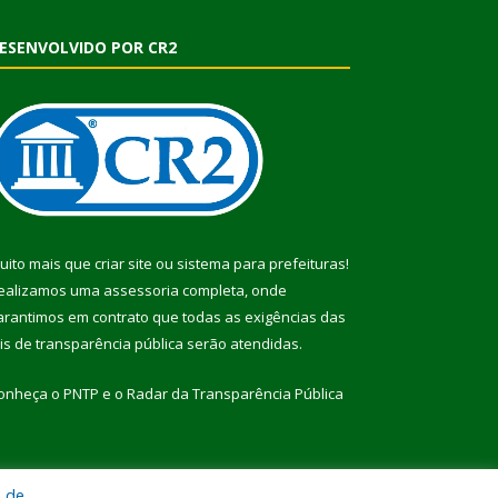
ESENVOLVIDO POR CR2
uito mais que
criar site
ou
sistema para prefeituras
!
ealizamos uma
assessoria
completa, onde
arantimos em contrato que todas as exigências das
eis de transparência pública
serão atendidas.
onheça o
PNTP
e o
Radar da Transparência Pública
a de