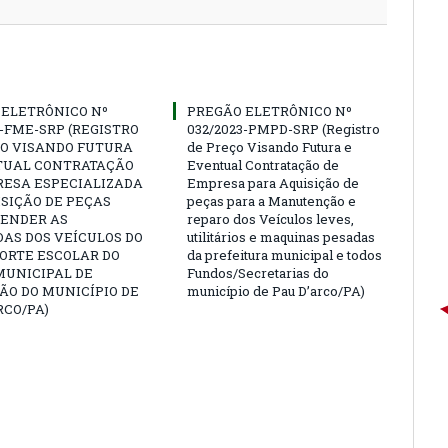
 ELETRÔNICO Nº
PREGÃO ELETRÔNICO Nº
3-FME-SRP (REGISTRO
032/2023-PMPD-SRP (Registro
ÇO VISANDO FUTURA
de Preço Visando Futura e
TUAL CONTRATAÇÃO
Eventual Contratação de
RESA ESPECIALIZADA
Empresa para Aquisição de
SIÇÃO DE PEÇAS
peças para a Manutenção e
TENDER AS
reparo dos Veículos leves,
AS DOS VEÍCULOS DO
utilitários e maquinas pesadas
ORTE ESCOLAR DO
da prefeitura municipal e todos
MUNICIPAL DE
Fundos/Secretarias do
ÃO DO MUNICÍPIO DE
município de Pau D’arco/PA)
RCO/PA)