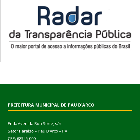
PREFEITURA MUNICIPAL DE PAU D’ARCO
End.: Avenida Boa Sorte, s/n
Setor Paraíso – Pau D’Arco – PA
CEP: 68545-000