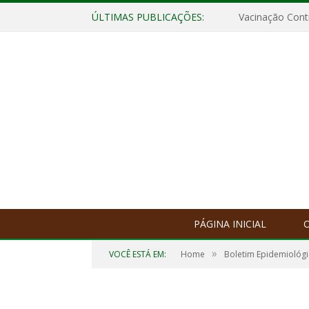
ÚLTIMAS PUBLICAÇÕES:
Vacinação Contr
PÁGINA INICIAL
O
»
VOCÊ ESTÁ EM:
Home
Boletim Epidemiológ