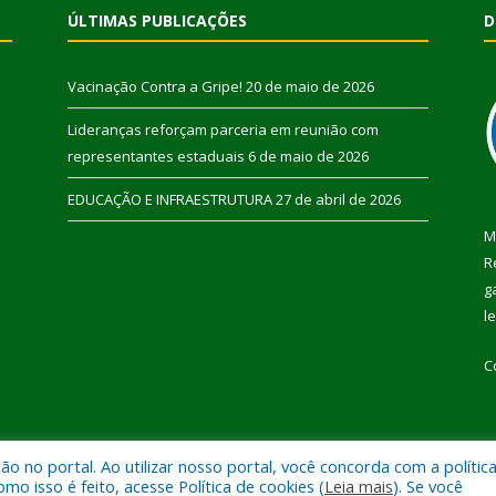
ÚLTIMAS PUBLICAÇÕES
D
Vacinação Contra a Gripe!
20 de maio de 2026
Lideranças reforçam parceria em reunião com
representantes estaduais
6 de maio de 2026
EDUCAÇÃO E INFRAESTRUTURA
27 de abril de 2026
M
R
g
l
C
 no portal. Ao utilizar nosso portal, você concorda com a polític
 de Pau D’Arco.
Mapa do Si
 isso é feito, acesse Política de cookies (
Leia mais
). Se você