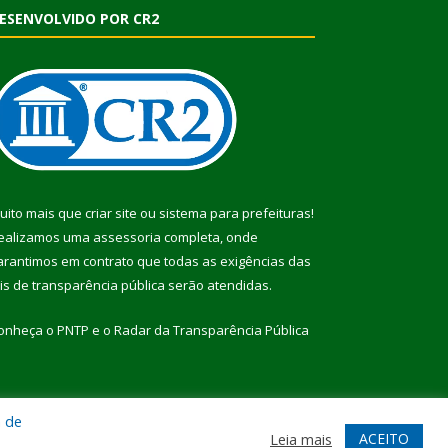
ESENVOLVIDO POR CR2
uito mais que
criar site
ou
sistema para prefeituras
!
ealizamos uma
assessoria
completa, onde
arantimos em contrato que todas as exigências das
eis de transparência pública
serão atendidas.
onheça o
PNTP
e o
Radar da Transparência Pública
a de
te
Acessar Área Administrativa
Acessar Webmail
ACEITO
Leia mais