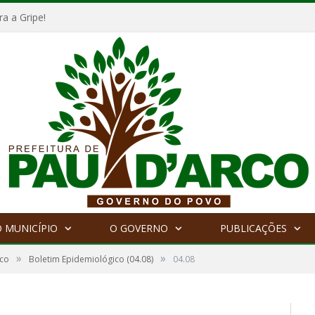
a a Gripe!
 MUNICÍPIO
O GOVERNO
PUBLICAÇÕES
»
»
ico
Boletim Epidemiológico (04.08)
04.08