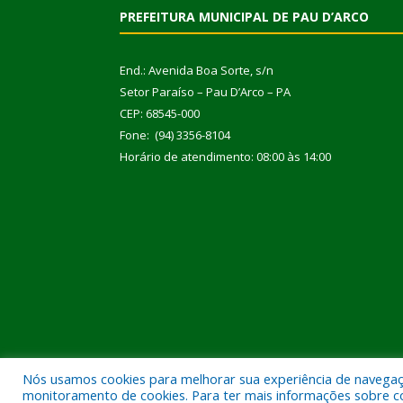
PREFEITURA MUNICIPAL DE PAU D’ARCO
End.: Avenida Boa Sorte, s/n
Setor Paraíso – Pau D’Arco – PA
CEP: 68545-000
Fone: (94) 3356-8104
Horário de atendimento: 08:00 às 14:00
Nós usamos cookies para melhorar sua experiência de navegação
Todos os direitos reservados a Prefeitura Municipal
monitoramento de cookies. Para ter mais informações sobre como