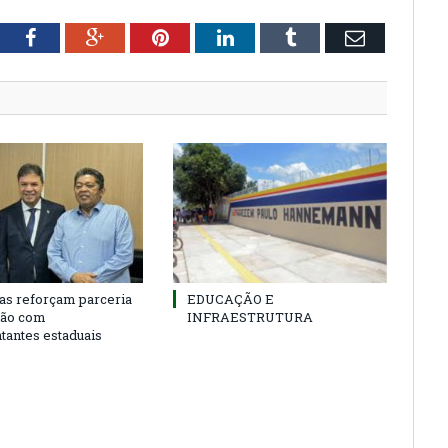
tter
Facebook
Google+
Pinterest
LinkedIn
Tumblr
Email
as reforçam parceria
EDUCAÇÃO E
ião com
INFRAESTRUTURA
tantes estaduais