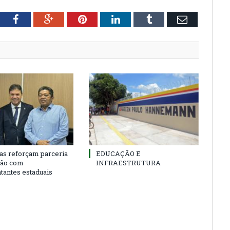
tter
Facebook
Google+
Pinterest
LinkedIn
Tumblr
Email
as reforçam parceria
EDUCAÇÃO E
ião com
INFRAESTRUTURA
tantes estaduais