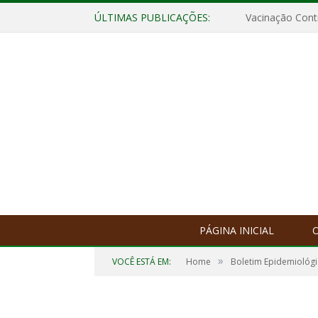
ÚLTIMAS PUBLICAÇÕES:
Vacinação Contr
PÁGINA INICIAL
O
»
VOCÊ ESTÁ EM:
Home
Boletim Epidemiológ