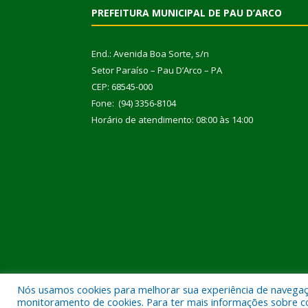
PREFEITURA MUNICIPAL DE PAU D’ARCO
End.: Avenida Boa Sorte, s/n
Setor Paraíso – Pau D’Arco – PA
CEP: 68545-000
Fone: (94) 3356-8104
Horário de atendimento: 08:00 às 14:00
Nós usamos cookies para melhorar sua experiência de navegação
Todos os direitos reservados a Prefeitura Municipal
monitoramento de cookies. Para ter mais informações sobre como