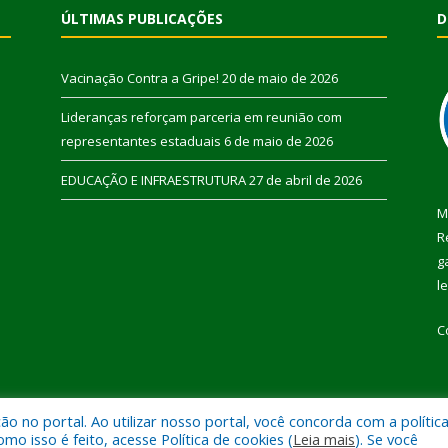
ÚLTIMAS PUBLICAÇÕES
D
Vacinação Contra a Gripe!
20 de maio de 2026
Lideranças reforçam parceria em reunião com
representantes estaduais
6 de maio de 2026
EDUCAÇÃO E INFRAESTRUTURA
27 de abril de 2026
M
R
g
l
C
 no portal. Ao utilizar nosso portal, você concorda com a polític
 de Pau D’Arco.
Mapa do Si
 isso é feito, acesse Política de cookies (
Leia mais
). Se você