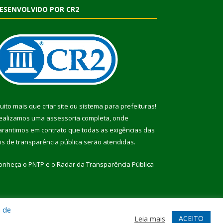
ESENVOLVIDO POR CR2
uito mais que
criar site
ou
sistema para prefeituras
!
ealizamos uma
assessoria
completa, onde
arantimos em contrato que todas as exigências das
eis de transparência pública
serão atendidas.
onheça o
PNTP
e o
Radar da Transparência Pública
a de
te
Acessar Área Administrativa
Acessar Webmail
ACEITO
Leia mais