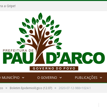
a a Gripe!
 MUNICÍPIO
O GOVERNO
PUBLICAÇÕES
»
»
ico
Boletim Epidemiológico (12.07)
2020-07-12-988×1024-1