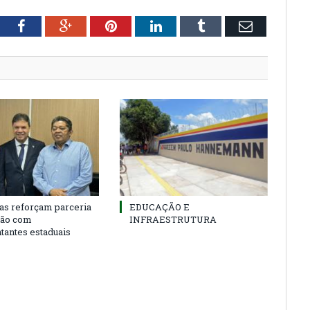
tter
Facebook
Google+
Pinterest
LinkedIn
Tumblr
Email
as reforçam parceria
EDUCAÇÃO E
ião com
INFRAESTRUTURA
tantes estaduais