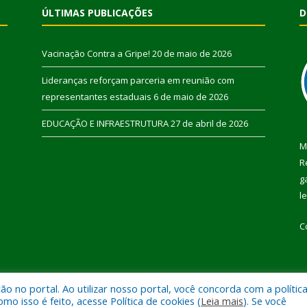
ÚLTIMAS PUBLICAÇÕES
D
Vacinação Contra a Gripe!
20 de maio de 2026
Lideranças reforçam parceria em reunião com
representantes estaduais
6 de maio de 2026
EDUCAÇÃO E INFRAESTRUTURA
27 de abril de 2026
M
R
g
l
C
 no portal. Ao utilizar nosso portal, você concorda com a polític
 de Pau D’Arco.
Mapa do Si
 isso é feito, acesse Política de cookies (
Leia mais
). Se você