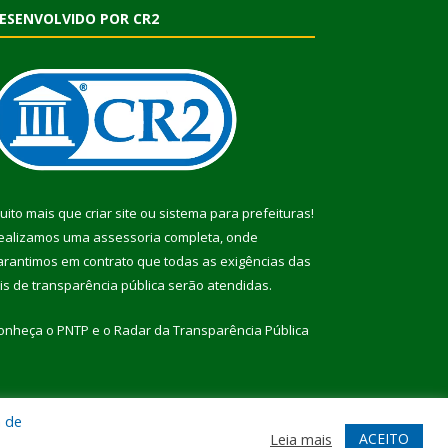
ESENVOLVIDO POR CR2
uito mais que
criar site
ou
sistema para prefeituras
!
ealizamos uma
assessoria
completa, onde
arantimos em contrato que todas as exigências das
eis de transparência pública
serão atendidas.
onheça o
PNTP
e o
Radar da Transparência Pública
a de
te
Acessar Área Administrativa
Acessar Webmail
ACEITO
Leia mais