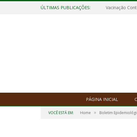
ÚLTIMAS PUBLICAÇÕES:
Vacinação Contr
PÁGINA INICIAL
O
»
VOCÊ ESTÁ EM:
Home
Boletim Epidemiológ