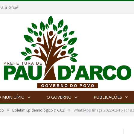
a a Gripe!
 MUNICÍPIO
O GOVERNO
PUBLICAÇÕES
»
»
ico
Boletim Epidemiológico (16.02)
WhatsApp Image 2022-02-16 at 18.