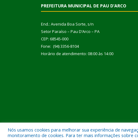
PREFEITURA MUNICIPAL DE PAU D’ARCO
End.: Avenida Boa Sorte, s/n
Setor Paraíso – Pau D’Arco – PA
CEP: 68545-000
Fone: (94) 3356-8104
Horário de atendimento: 08:00 às 14:00
Nós usamos cookies para melhorar sua experiência de navegação
Todos os direitos reservados a Prefeitura Municipal
monitoramento de cookies. Para ter mais informações sobre como