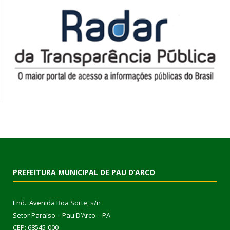
PREFEITURA MUNICIPAL DE PAU D’ARCO
End.: Avenida Boa Sorte, s/n
Setor Paraíso – Pau D’Arco – PA
CEP: 68545-000