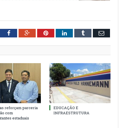
tter
Facebook
Google+
Pinterest
LinkedIn
Tumblr
Email
as reforçam parceria
EDUCAÇÃO E
ião com
INFRAESTRUTURA
tantes estaduais