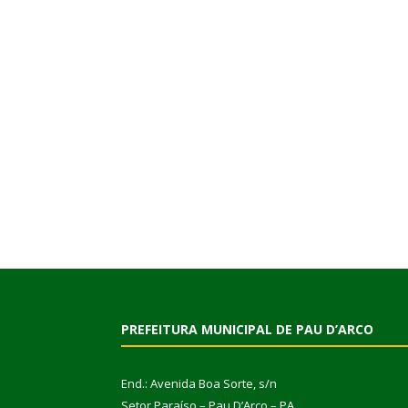
PREFEITURA MUNICIPAL DE PAU D’ARCO
End.: Avenida Boa Sorte, s/n
Setor Paraíso – Pau D’Arco – PA