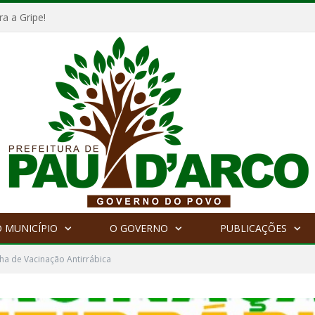
a a Gripe!
 MUNICÍPIO
O GOVERNO
PUBLICAÇÕES
a de Vacinação Antirrábica