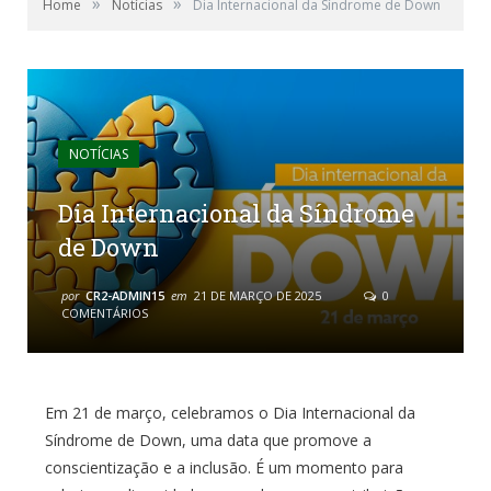
»
»
Home
Notícias
Dia Internacional da Síndrome de Down
NOTÍCIAS
Dia Internacional da Síndrome
de Down
por
CR2-ADMIN15
em
21 DE MARÇO DE 2025
0
COMENTÁRIOS
Em 21 de março, celebramos o Dia Internacional da
Síndrome de Down, uma data que promove a
conscientização e a inclusão. É um momento para