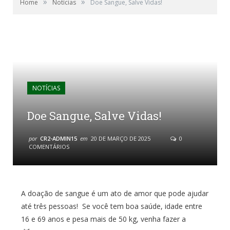
»
»
Home
Notícias
Doe Sangue, Salve Vidas!
NOTÍCIAS
Doe Sangue, Salve Vidas!
por
CR2-ADMIN15
em
20 DE MARÇO DE 2025
0
COMENTÁRIOS
A doação de sangue é um ato de amor que pode ajudar
até três pessoas! Se você tem boa saúde, idade entre
16 e 69 anos e pesa mais de 50 kg, venha fazer a