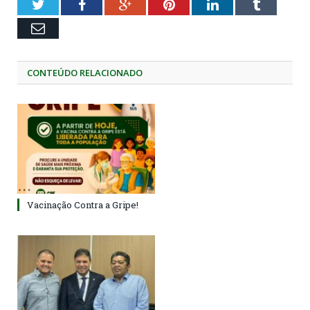
Twitter
Facebook
Google+
Pinterest
LinkedIn
Tumblr
Email
CONTEÚDO RELACIONADO
Vacinação Contra a Gripe!