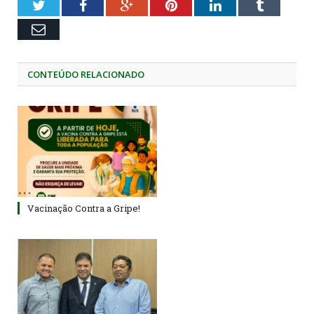
Twitter
Facebook
Google+
Pinterest
LinkedIn
Tumblr
Email
CONTEÚDO RELACIONADO
Vacinação Contra a Gripe!