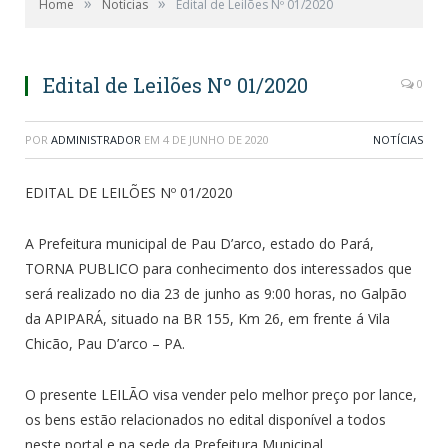
»
»
Home
Notícias
Edital de Leilões Nº 01/2020
Edital de Leilões Nº 01/2020
0
POR
ADMINISTRADOR
EM
4 DE JUNHO DE 2020
NOTÍCIAS
EDITAL DE LEILÕES Nº 01/2020
A Prefeitura municipal de Pau D’arco, estado do Pará,
TORNA PUBLICO para conhecimento dos interessados que
será realizado no dia 23 de junho as 9:00 horas, no Galpão
da APIPARÁ, situado na BR 155, Km 26, em frente á Vila
Chicão, Pau D’arco – PA.
O presente LEILÃO visa vender pelo melhor preço por lance,
os bens estão relacionados no edital disponível a todos
neste portal e na sede da Prefeitura Municipal.