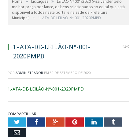
»
»
Home
Licitações
LEILÃO Nº 001/2020 (visa vender pelo
melhor preço por lance, os bens relacionados no edital que está
disponível a todos neste portal e na sede da Prefeitura
»
Municipal)
1.-ATA-DE-LEILÃO-Nº-001-2020PMPD
1.-ATA-DE-LEILÃO-Nº-001-
0
2020PMPD
POR
ADMINISTRADOR
EM
30 DE SETEMBRO DE 2020
1.-ATA-DE-LEILÃO-Nº-001-2020PMPD
COMPARTILHAR:
Twitter
Facebook
Google+
Pinterest
LinkedIn
Tumblr
Email