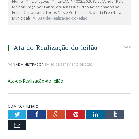
»
»
Home
Licitações
LEILÃO Nº 002/2020 (Visa Vender Pelo
Melhor Preço por Lance, os Bens Que Estão Relacionados no
Edital Disponível a Todos Neste Portal e na Sede da Prefeitura
»
Municipal)
Ata-de-Realização-do-leilão
Ata-de-Realização-do-leilão
0
POR
ADMINISTRADOR
EM
30 DE SETEMBRO DE 2020
Ata-de-Realização-do-leilão
COMPARTILHAR:
Twitter
Facebook
Google+
Pinterest
LinkedIn
Tumblr
Email