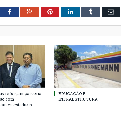
tter
Facebook
Google+
Pinterest
LinkedIn
Tumblr
Email
as reforçam parceria
EDUCAÇÃO E
ião com
INFRAESTRUTURA
tantes estaduais