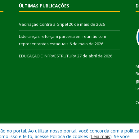
ÚLTIMAS PUBLICAÇÕES
D
Vacinação Contra a Gripe!
20 de maio de 2026
Lideranças reforçam parceria em reunião com
representantes estaduais
6 de maio de 2026
EDUCAÇÃO E INFRAESTRUTURA
27 de abril de 2026
M
R
g
l
C
 no portal. Ao utilizar nosso portal, você concorda com a polític
 de Pau D’Arco.
Mapa do Si
 isso é feito, acesse Política de cookies (
Leia mais
). Se você