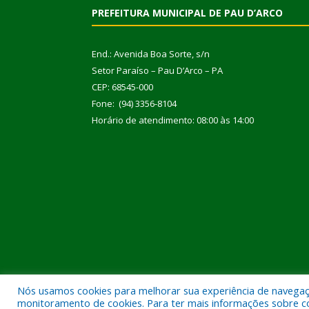
PREFEITURA MUNICIPAL DE PAU D’ARCO
End.: Avenida Boa Sorte, s/n
Setor Paraíso – Pau D’Arco – PA
CEP: 68545-000
Fone: (94) 3356-8104
Horário de atendimento: 08:00 às 14:00
Nós usamos cookies para melhorar sua experiência de navegação
Todos os direitos reservados a Prefeitura Municipal
monitoramento de cookies. Para ter mais informações sobre como