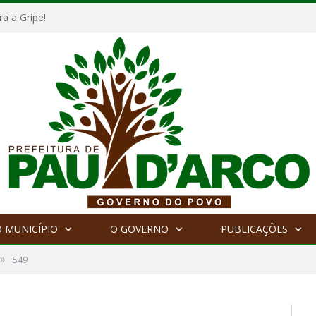
a a Gripe!
 MUNICÍPIO
O GOVERNO
PUBLICAÇÕES
»
549