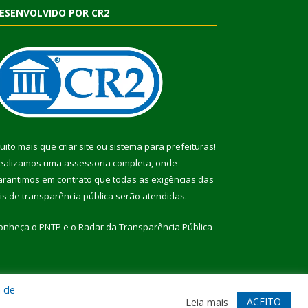
ESENVOLVIDO POR CR2
uito mais que
criar site
ou
sistema para prefeituras
!
ealizamos uma
assessoria
completa, onde
arantimos em contrato que todas as exigências das
eis de transparência pública
serão atendidas.
onheça o
PNTP
e o
Radar da Transparência Pública
a de
te
Acessar Área Administrativa
Acessar Webmail
ACEITO
Leia mais