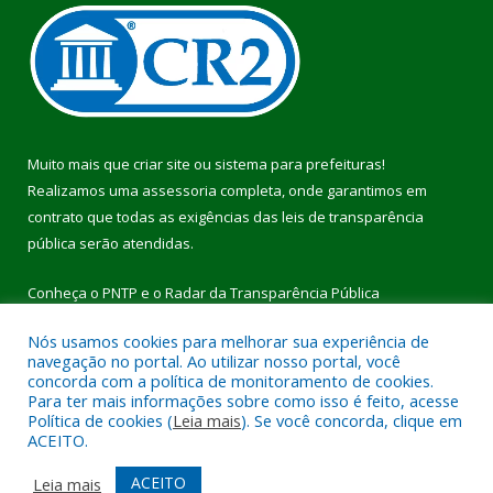
Muito mais que
criar site
ou
sistema para prefeituras
!
Realizamos uma
assessoria
completa, onde garantimos em
contrato que todas as exigências das
leis de transparência
pública
serão atendidas.
Conheça o
PNTP
e o
Radar da Transparência Pública
Nós usamos cookies para melhorar sua experiência de
navegação no portal. Ao utilizar nosso portal, você
concorda com a política de monitoramento de cookies.
Para ter mais informações sobre como isso é feito, acesse
Todos os direitos reservados a Prefeitura Municipal de Pau
Política de cookies (
Leia mais
). Se você concorda, clique em
D’Arco.
ACEITO.
Mapa do Site
Acessar Área Administrativa
ACEITO
Leia mais