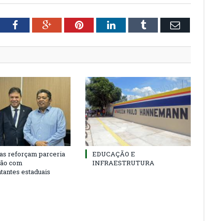
tter
Facebook
Google+
Pinterest
LinkedIn
Tumblr
Email
as reforçam parceria
EDUCAÇÃO E
ião com
INFRAESTRUTURA
tantes estaduais