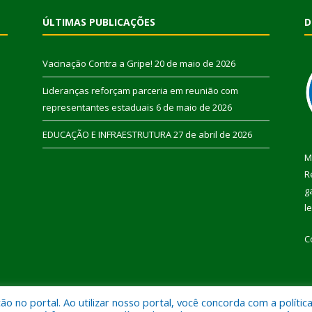
ÚLTIMAS PUBLICAÇÕES
D
Vacinação Contra a Gripe!
20 de maio de 2026
Lideranças reforçam parceria em reunião com
representantes estaduais
6 de maio de 2026
EDUCAÇÃO E INFRAESTRUTURA
27 de abril de 2026
M
R
g
l
C
 no portal. Ao utilizar nosso portal, você concorda com a polític