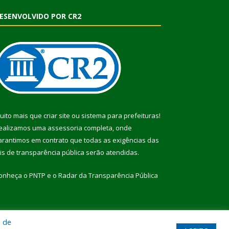
ESENVOLVIDO POR CR2
uito mais que
criar site
ou
sistema para prefeituras
!
ealizamos uma
assessoria
completa, onde
arantimos em contrato que todas as exigências das
eis de transparência pública
serão atendidas.
onheça o
PNTP
e o
Radar da Transparência Pública
a de