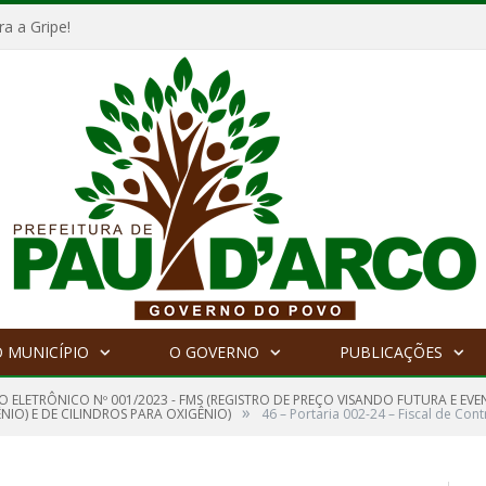
a a Gripe!
 MUNICÍPIO
O GOVERNO
PUBLICAÇÕES
O ELETRÔNICO Nº 001/2023 - FMS (REGISTRO DE PREÇO VISANDO FUTURA E E
»
NIO) E DE CILINDROS PARA OXIGÊNIO)
46 – Portaria 002-24 – Fiscal de Con