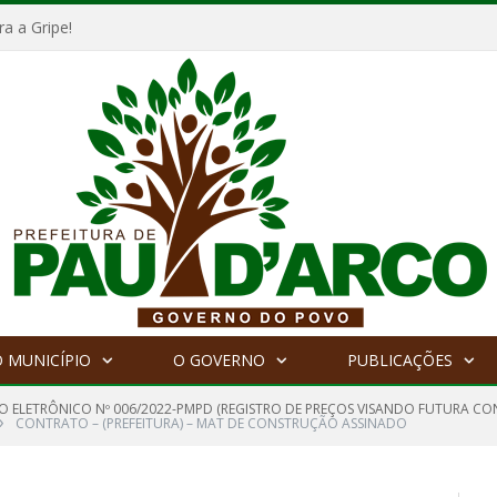
a a Gripe!
 MUNICÍPIO
O GOVERNO
PUBLICAÇÕES
O ELETRÔNICO Nº 006/2022-PMPD (REGISTRO DE PREÇOS VISANDO FUTURA CO
»
CONTRATO – (PREFEITURA) – MAT DE CONSTRUÇÃO ASSINADO