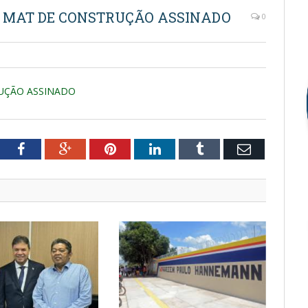
– MAT DE CONSTRUÇÃO ASSINADO
0
RUÇÃO ASSINADO
tter
Facebook
Google+
Pinterest
LinkedIn
Tumblr
Email