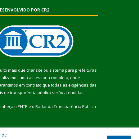
ESENVOLVIDO POR CR2
uito mais que
criar site
ou
sistema para prefeituras
!
ealizamos uma
assessoria
completa, onde
arantimos em contrato que todas as exigências das
eis de transparência pública
serão atendidas.
onheça o
PNTP
e o
Radar da Transparência Pública
a de