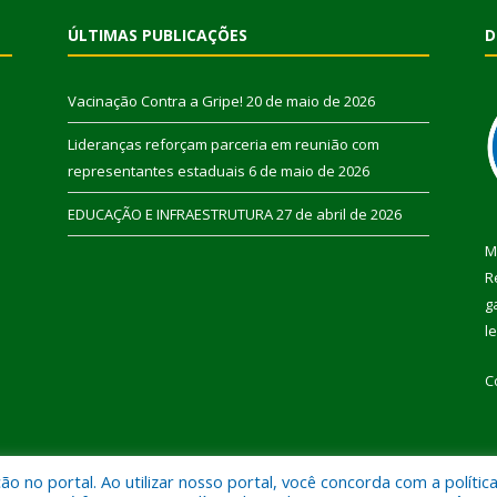
ÚLTIMAS PUBLICAÇÕES
D
Vacinação Contra a Gripe!
20 de maio de 2026
Lideranças reforçam parceria em reunião com
representantes estaduais
6 de maio de 2026
EDUCAÇÃO E INFRAESTRUTURA
27 de abril de 2026
M
R
g
l
C
 no portal. Ao utilizar nosso portal, você concorda com a polític