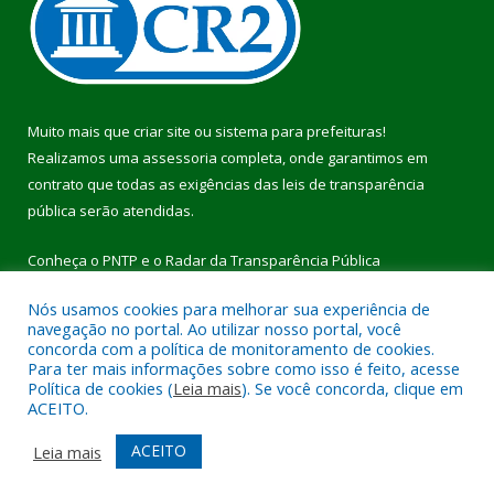
Muito mais que
criar site
ou
sistema para prefeituras
!
Realizamos uma
assessoria
completa, onde garantimos em
contrato que todas as exigências das
leis de transparência
pública
serão atendidas.
Conheça o
PNTP
e o
Radar da Transparência Pública
Nós usamos cookies para melhorar sua experiência de
navegação no portal. Ao utilizar nosso portal, você
concorda com a política de monitoramento de cookies.
Para ter mais informações sobre como isso é feito, acesse
Todos os direitos reservados a Prefeitura Municipal de Pau
Política de cookies (
Leia mais
). Se você concorda, clique em
D’Arco.
ACEITO.
Mapa do Site
Acessar Área Administrativa
ACEITO
Leia mais
Acessar Webmail