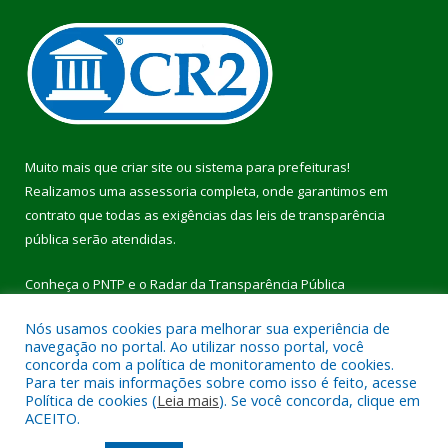
Muito mais que
criar site
ou
sistema para prefeituras
!
Realizamos uma
assessoria
completa, onde garantimos em
contrato que todas as exigências das
leis de transparência
pública
serão atendidas.
Conheça o
PNTP
e o
Radar da Transparência Pública
Nós usamos cookies para melhorar sua experiência de
navegação no portal. Ao utilizar nosso portal, você
concorda com a política de monitoramento de cookies.
Para ter mais informações sobre como isso é feito, acesse
Todos os direitos reservados a Prefeitura Municipal de Pau
Política de cookies (
Leia mais
). Se você concorda, clique em
D’Arco.
ACEITO.