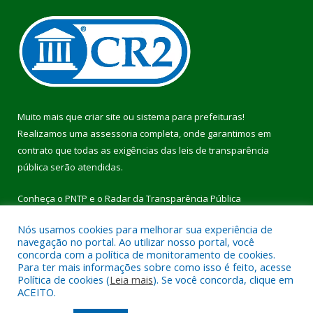
Muito mais que
criar site
ou
sistema para prefeituras
!
Realizamos uma
assessoria
completa, onde garantimos em
contrato que todas as exigências das
leis de transparência
pública
serão atendidas.
Conheça o
PNTP
e o
Radar da Transparência Pública
Nós usamos cookies para melhorar sua experiência de
navegação no portal. Ao utilizar nosso portal, você
concorda com a política de monitoramento de cookies.
Para ter mais informações sobre como isso é feito, acesse
Todos os direitos reservados a Prefeitura Municipal de Pau
Política de cookies (
Leia mais
). Se você concorda, clique em
D’Arco.
ACEITO.