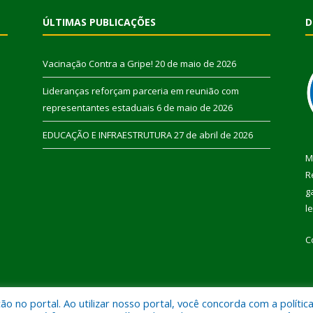
ÚLTIMAS PUBLICAÇÕES
D
Vacinação Contra a Gripe!
20 de maio de 2026
Lideranças reforçam parceria em reunião com
representantes estaduais
6 de maio de 2026
EDUCAÇÃO E INFRAESTRUTURA
27 de abril de 2026
M
R
g
l
C
 no portal. Ao utilizar nosso portal, você concorda com a polític