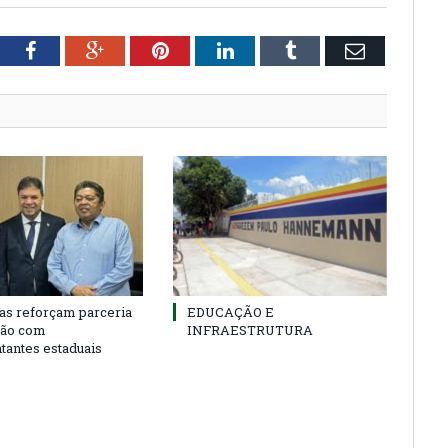
tter
Facebook
Google+
Pinterest
LinkedIn
Tumblr
Email
as reforçam parceria
EDUCAÇÃO E
ião com
INFRAESTRUTURA
tantes estaduais