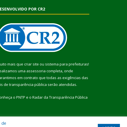
ESENVOLVIDO POR CR2
uito mais que
criar site
ou
sistema para prefeituras
!
ealizamos uma
assessoria
completa, onde
arantimos em contrato que todas as exigências das
eis de transparência pública
serão atendidas.
onheça o
PNTP
e o
Radar da Transparência Pública
a de