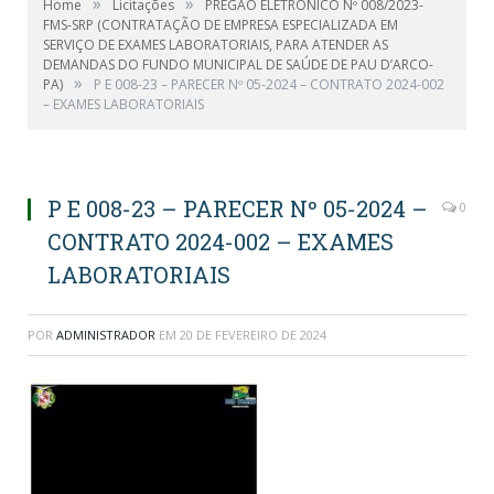
»
»
Home
Licitações
PREGÃO ELETRÔNICO Nº 008/2023-
FMS-SRP (CONTRATAÇÃO DE EMPRESA ESPECIALIZADA EM
SERVIÇO DE EXAMES LABORATORIAIS, PARA ATENDER AS
DEMANDAS DO FUNDO MUNICIPAL DE SAÚDE DE PAU D’ARCO-
»
PA)
P E 008-23 – PARECER Nº 05-2024 – CONTRATO 2024-002
– EXAMES LABORATORIAIS
P E 008-23 – PARECER Nº 05-2024 –
0
CONTRATO 2024-002 – EXAMES
LABORATORIAIS
POR
ADMINISTRADOR
EM
20 DE FEVEREIRO DE 2024