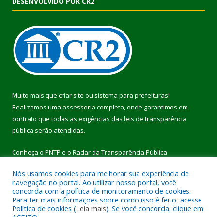
DESENVOLVIDO POR CR2
Muito mais que
criar site
ou
sistema para prefeituras
!
Realizamos uma
assessoria
completa, onde garantimos em
contrato que todas as exigências das
leis de transparência
pública
serão atendidas.
Conheça o
PNTP
e o
Radar da Transparência Pública
Nós usamos cookies para melhorar sua experiência de
navegação no portal. Ao utilizar nosso portal, você
concorda com a política de monitoramento de cookies.
Para ter mais informações sobre como isso é feito, acesse
Todos os direitos reservados a Prefeitura Municipal de Pau
Política de cookies (
Leia mais
). Se você concorda, clique em
D’Arco.